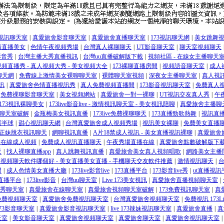
視訊聊天室
|
真愛旅舍影音聊天室
|
真愛旅舍直播聊天室
|
173視訊聊天網
|
美女跳舞
情直播美女
|
色情午夜視頻秀場
|
台灣真人裸聊聊天
|
UT影音聊天室
|
聊天室視頻聊天
妹影音秀
|
台灣主播大秀直播視訊
|
台灣uu直播破解版下載
|
視頻社區 - 在線女主播聊天室
頻直播秀 - 真人視頻大秀 - 美女視頻大全
|
173裸聊直播房間
|
視頻語音聊天室
|
成人
t聊天網
|
免費線上激情美女裸聊聊天室
|
裸體聊天室視頻
|
深夜女主播聊天室
|
真人視
訊
|
真愛旅舍色情直播視訊秀
|
真人免費視頻直播間
|
173影音視訊聊天室
|
免費真人
免費祼聊影音聊天室
|
美女視頻網站
|
真愛旅舍一對一裸聊
|
UT視訊交友真人秀
|
午
ve173視訊裸聊美女
|
173live影音live - 激情視訊聊天室 - 美女視訊陪聊
|
真愛旅舍主播聊
t聊天室破解
|
金瓶梅美女視訊直播
|
173live免費祼聊聊天
|
173直播勁歌熱舞
|
視訊直
露半球
|
甜心視訊聊天網
|
台灣真愛旅舍成人視頻秀場
|
視訊美女裸聊
|
免費美女直播
正妹脫衣視訊聊天
|
網聊視訊直播
|
A片18禁成人視訊 - 美女直播視訊裸聊
|
真愛旅舍
舍在線成人視頻
|
免費成人視訊直播聊天
|
午夜秀場直播在線
|
真愛旅舍點數破解版下
天
|
找人裸聊直播app
|
真人跳舞視訊直播
|
真愛旅舍美女真人視頻唱歌
|
網路美女主播
視頻聊天軟件哪個好 - 美女直播美女直播 - 手機聊天交友軟件推薦
|
激情視訊聊天
|
間
|
成人色情美女直播大廳
|
173live影音live
|
173直播平台
|
173影音live秀
|
ut直播視訊
3直播平台
|
173live影音
|
台灣uu聊天室
|
Live 173美女視訊
|
真愛旅舍直播視頻聊天室
|
秀聊天室
|
真愛旅舍在線聊天室
|
真愛旅舍視頻聊天室破解
|
173免費視訊聊天室
|
真
免費視頻聊天室
|
真愛旅舍免費視訊聊天室
|
台灣真愛旅舍視頻聊天室
|
免費視訊 173Li
e 173影音聊天室
|
真愛旅舍影音視訊聊天室
|
live 173辣妹視訊聊天室
|
真愛旅舍直播
|
真
天室
|
美女影音聊天室
|
真愛旅舍視頻聊天室
|
真愛旅舍聊天室
|
真愛旅舍視訊聊天室
|