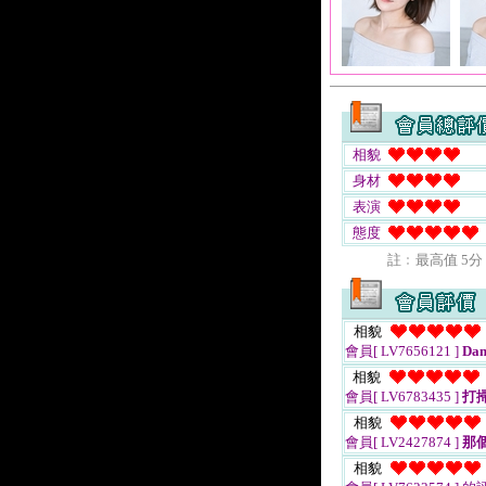
相貌
身材
表演
態度
註﹕最高值 5分
相貌
會員[ LV7656121 ]
Dam
相貌
會員[ LV6783435 ]
打
相貌
會員[ LV2427874 ]
那
相貌