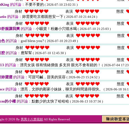
tKing
的評論：
不要不要的
( 2026-07-10 23:02:31 )
身材
表演
態度
atio
的評論：
妳需要吃京都面慈安一下
( 2026-07-10 21:44:24 )
身材
表演
態度
你舒服讓我爽
的評論：
小騷貨！粉嫩小穴噴水喝
( 2026-07-10 21:25:03 )
身材
表演
態度
色色
的評論：
god bless you?
( 2026-07-10 20:23:49 )
身材
表演
態度
首腔
的評論：
應幫幫
( 2026-07-10 12:45:30 )
身材
表演
態度
o13
的評論：
漂亮女孩 很有情緒價值 多支持 眼光不會有錯的！
( 2026-07-04 17:23
身材
表演
態度
著妳澀澀
的評論：
可甜可鹹，甜美的笑容
( 2026-06-23 15:24:52 )
身材
表演
態度
ace
的評論：
漂亮，文靜的鄰家小妹妹，聊天的時間過得很快。
( 2026-06-18 16:1
身材
表演
態度
2cm的小權
的評論：
點數少的太快了哈哈哈
( 2026-06-13 10:37:56 )
ight © 2026 By
男男十八禁視頻
All Rights Reserved.