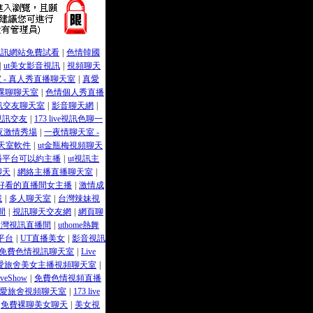
視訊網站免費試看
|
色情韓國
|
ut美女影音視訊
|
視頻聊天
 - 真人秀直播聊天室
|
真愛
裸聊聊天室
|
色情個人秀直播
訊交友聊天室
|
影音聊天網
|
視訊交友
|
173 live視訊色聊一
夜激情秀場
|
一夜情聊天室 -
天室軟件
|
ut金瓶梅視頻聊天
播平台可以約主播
|
ut視訊主
聊天
|
網絡主播直播聊天室
|
好看的直播間女主播
|
激情成
載
|
多人聊天室
|
台灣辣妹視
間
|
視訊聊天交友網
|
網頁聊
台灣視訊直播間
|
uthome熱舞
平台
|
UT直播美女
|
影音視訊
免費色情視訊聊天室
|
Live
愛旅舍美女主播視頻聊天室
|
veShow
|
免費色情視頻直播
愛旅舍視頻聊天室
|
173 live
免費裸聊美女聊天
|
美女視