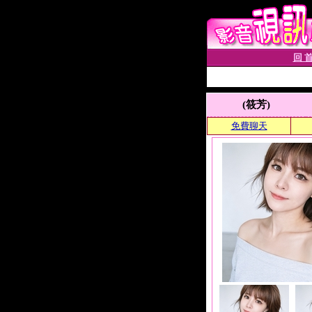
回 首
(筱芳)
免費聊天