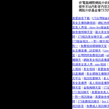
真愛旅舍下載
|
UT台灣辣妹
美女主播熱舞視頻
|
網紅色
室真人秀場 - show-live辣
旅舍激情聊天室
|
最火美女視
間
|
173視訊美女聊天室 - u
173辣妹視訊 - 一對一聊天視
對一
|
免費視頻裸聊聊天室
|
女主播直播 - 語音聊天
|
Li
室
|
台灣戀戀免費視訊網
|
u
播聊天
|
網路美女視訊直播
性感美女真人秀 - mm 視頻
|
人視頻
|
美女視頻
|
真愛旅
訊直播網
|
美女裸聊主播聊
天平台
|
視訊性愛聊天
|
多人
美女直播秀
|
真人視頻直播
聊天室
|
金瓶梅聊天室
|
17
173 視訊聊天
|
真愛旅舍真人
一對一視訊辣妹
|
真愛旅舍
間
|
173免費視訊聊天
|
liv
視訊影音
|
免費成人視訊聊