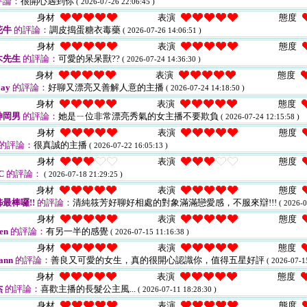
評論：
很開心遇到你
( 2026-07-26 22:06:45 )
身材
表演
態度
花牛
的評論：
調皮搗蛋糖衣毒藥
( 2026-07-26 14:06:51 )
身材
表演
態度
木先生
的評論：
可愛的呆呆獸??
( 2026-07-24 14:36:30 )
身材
表演
態度
ay
的評論：
好聊又漂亮又善解人意的主播
( 2026-07-24 14:18:50 )
身材
表演
態度
神岡男
的評論：
她是ㄧ位非常漂亮秀氣的女主播不要欺負
( 2026-07-24 12:15:58 )
身材
表演
態度
的評論：
很真誠的主播
( 2026-07-22 16:05:13 )
身材
表演
態度
C
的評論：
( 2026-07-18 21:29:25 )
身材
表演
態度
最棒囉!!
的評論：
清純筱芳好聊好相處的對象滿滿戀愛感，不服來辯!!!
( 2026-0
身材
表演
態度
en
的評論：
有另一半的感覺
( 2026-07-15 11:16:38 )
身材
表演
態度
ann
的評論：
善良又可愛的女生，真的很開心認識你，值得五星好評
( 2026-07-1
身材
表演
態度
杰
的評論：
喜歡主播的長髮公主風...
( 2026-07-11 18:28:30 )
身材
表演
態度