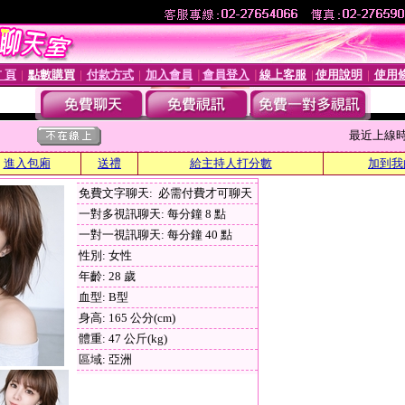
 頁
點數購買
付款方式
加入會員
會員登入
線上客服
使用說明
使用
│
│
│
│
│
│
│
最近上線時間 :
進入包廂
送禮
給主持人打分數
加到我
免費文字聊天: 必需付費才可聊天
一對多視訊聊天: 每分鐘 8 點
一對一視訊聊天: 每分鐘 40 點
性別: 女性
年齡: 28 歲
血型: B型
身高: 165 公分(cm)
體重: 47 公斤(kg)
區域: 亞洲