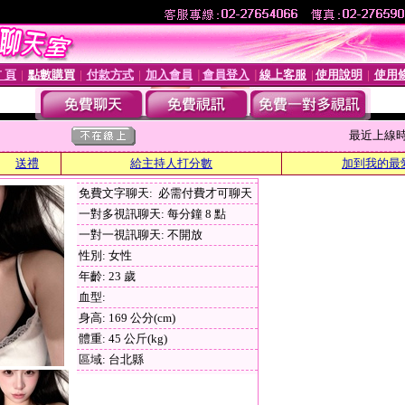
 頁
點數購買
付款方式
加入會員
會員登入
線上客服
使用說明
使用
│
│
│
│
│
│
│
最近上線時間 :
送禮
給主持人打分數
加到我的最
免費文字聊天: 必需付費才可聊天
一對多視訊聊天: 每分鐘 8 點
一對一視訊聊天: 不開放
性別: 女性
年齡: 23 歲
血型:
身高: 169 公分(cm)
體重: 45 公斤(kg)
區域: 台北縣