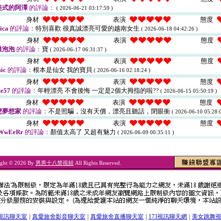
美式的阿澤
的評論：
( 2026-06-21 03:17:59 )
身材
表演
態度
ica
的評論：
特別喜歡 很真誠漂亮可愛的越南女生
( 2026-06-18 04:42:26 )
身材
表演
態度
稚泡泡
的評論：
寶
( 2026-06-17 06:31:37 )
身材
表演
態度
ic
的評論：
根本是仙女 我的寶貝
( 2026-06-16 02:18:24 )
身材
表演
態度
e57
的評論：
年輕漂亮 不會後悔 一定是2個大拇指的啦??
( 2026-06-15 05:50:19 )
身材
表演
態度
虎夢想家
的評論：
不是照騙，沒有天價，漂亮且聽話，閉眼衝
( 2026-06-10 05:28:0
身材
表演
態度
WwEeRr
的評論：
顏值太高了 又超有魅力
( 2026-06-09 00:35:11 )
ight © 2026 By
男男十八禁視頻
All Rights Reserved.
視訊聊天室
|
真愛旅舍影音聊天室
|
真愛旅舍直播聊天室
|
173視訊聊天網
|
美女跳舞