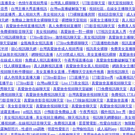
情直播美女
|
色情午夜視頻秀場
|
台灣真人裸聊聊天
|
UT影音聊天室
|
聊天室視頻聊天
妹影音秀
|
台灣主播大秀直播視訊
|
台灣uu直播破解版下載
|
視頻社區 - 在線女主播聊天室
頻直播秀 - 真人視頻大秀 - 美女視頻大全
|
173裸聊直播房間
|
視頻語音聊天室
|
成人
t聊天網
|
免費線上激情美女裸聊聊天室
|
裸體聊天室視頻
|
深夜女主播聊天室
|
真人視
訊
|
真愛旅舍色情直播視訊秀
|
真人免費視頻直播間
|
173影音視訊聊天室
|
免費真人
免費祼聊影音聊天室
|
美女視頻網站
|
真愛旅舍一對一裸聊
|
UT視訊交友真人秀
|
午
ve173視訊裸聊美女
|
173live影音live - 激情視訊聊天室 - 美女視訊陪聊
|
真愛旅舍主播聊
t聊天室破解
|
金瓶梅美女視訊直播
|
173live免費祼聊聊天
|
173直播勁歌熱舞
|
視訊直
露半球
|
甜心視訊聊天網
|
台灣真愛旅舍成人視頻秀場
|
視訊美女裸聊
|
免費美女直播
正妹脫衣視訊聊天
|
網聊視訊直播
|
A片18禁成人視訊 - 美女直播視訊裸聊
|
真愛旅舍
舍在線成人視頻
|
免費成人視訊直播聊天
|
午夜秀場直播在線
|
真愛旅舍點數破解版下
天
|
找人裸聊直播app
|
真人跳舞視訊直播
|
真愛旅舍美女真人視頻唱歌
|
網路美女主播
視頻聊天軟件哪個好 - 美女直播美女直播 - 手機聊天交友軟件推薦
|
激情視訊聊天
|
間
|
成人色情美女直播大廳
|
173live影音live
|
173直播平台
|
173影音live秀
|
ut直播視訊
3直播平台
|
173live影音
|
台灣uu聊天室
|
Live 173美女視訊
|
真愛旅舍直播視頻聊天室
|
秀聊天室
|
真愛旅舍在線聊天室
|
真愛旅舍視頻聊天室破解
|
173免費視訊聊天室
|
真
免費視頻聊天室
|
真愛旅舍免費視訊聊天室
|
台灣真愛旅舍視頻聊天室
|
免費視訊 173Li
e 173影音聊天室
|
真愛旅舍影音視訊聊天室
|
live 173辣妹視訊聊天室
|
真愛旅舍直播
|
真
天室
|
美女影音聊天室
|
真愛旅舍視頻聊天室
|
真愛旅舍聊天室
|
真愛旅舍視訊聊天室
|
波蘿直播app
|
ut視訊 視訊
|
小鴨影音免費線上看
|
午夜秀視訊
|
國外視訊 live 秀
|
微
室
|
美女視訊視訊直播 - 美女視頻主播網站 - 聊天視訊美女
|
視訊聊天網哪個好 - 美女
播視頻網 - 在線視訊語音聊天室 - 免費視訊直播
|
蛋蛋贊電影 - 性愛自拍影片
|
無限
露胸部照片 - 性虐待 sm調教
|
明星性愛影片
|
台灣偷拍流出
|
成人福利app
|
視訊聊色
情影片
|
真愛旅舍1對1的視頻聊天app
|
金瓶梅聊天室
|
真愛旅舍色女視訊陪聊
|
真愛旅