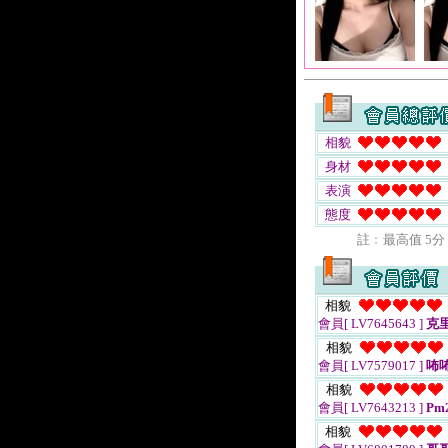
相貌
身材
表演
態度
註﹕最高值 5分
相貌
會員[ LV7645643 ]
克
相貌
會員[ LV7579017 ]
咘
相貌
會員[ LV7643213 ]
Pm2
相貌