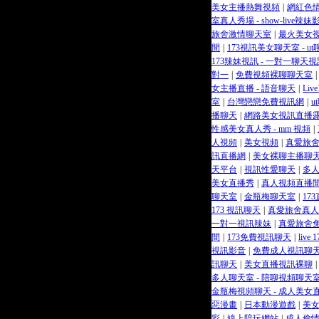
美女主播熱舞視頻
|
網紅色
室真人秀場 - show-live辣
旅舍激情聊天室
|
最火美女視
間
|
173視訊美女聊天室 - u
173辣妹視訊 - 一對一聊天視
對一
|
免費視頻裸聊聊天室
|
女主播直播 - 語音聊天
|
Li
室
|
台灣戀戀免費視訊網
|
u
播聊天
|
網路美女視訊直播
性感美女真人秀 - mm 視頻
|
人視頻
|
美女視頻
|
真愛旅
訊直播網
|
美女裸聊主播聊
天平台
|
視訊性愛聊天
|
多人
美女直播秀
|
真人視頻直播
聊天室
|
金瓶梅聊天室
|
17
173 視訊聊天
|
真愛旅舍真人
一對一視訊辣妹
|
真愛旅舍
間
|
173免費視訊聊天
|
liv
視訊影音
|
免費成人視訊聊
訊聊天
|
美女直播視訊裸聊
|
多人聊天室 - 陪聊視頻聊天
金瓶梅視頻聊天 - 成人美女直
惡漫畫
|
日本動漫遊戲
|
美女
彩
|
線上陪玩網站
|
成人偷