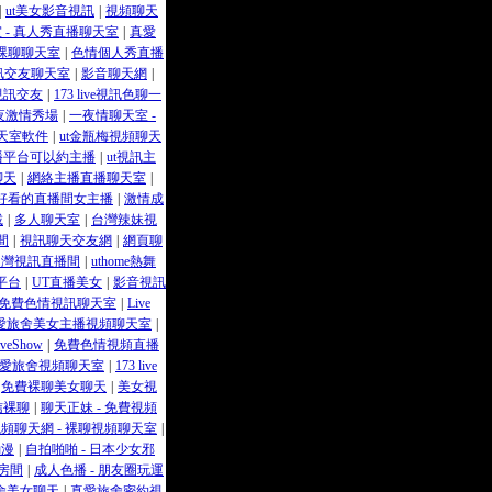
|
ut美女影音視訊
|
視頻聊天
 - 真人秀直播聊天室
|
真愛
裸聊聊天室
|
色情個人秀直播
訊交友聊天室
|
影音聊天網
|
視訊交友
|
173 live視訊色聊一
夜激情秀場
|
一夜情聊天室 -
天室軟件
|
ut金瓶梅視頻聊天
播平台可以約主播
|
ut視訊主
聊天
|
網絡主播直播聊天室
|
好看的直播間女主播
|
激情成
載
|
多人聊天室
|
台灣辣妹視
間
|
視訊聊天交友網
|
網頁聊
台灣視訊直播間
|
uthome熱舞
平台
|
UT直播美女
|
影音視訊
免費色情視訊聊天室
|
Live
愛旅舍美女主播視頻聊天室
|
veShow
|
免費色情視頻直播
愛旅舍視頻聊天室
|
173 live
免費裸聊美女聊天
|
美女視
信裸聊
|
聊天正妹 - 免費視頻
視頻聊天網 - 裸聊視頻聊天室
|
動漫
|
自拍啪啪 - 日本少女邪
房間
|
成人色播 - 朋友圈玩運
舍美女聊天
|
真愛旅舍密約視