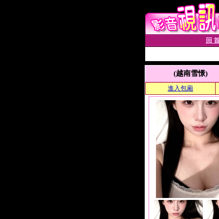
回 首
(越南雪憬)
進入包廂