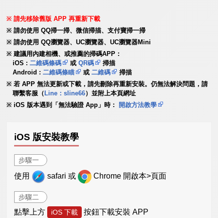
請先移除舊版 APP 再重新下載
請勿使用 QQ掃一掃、微信掃描、支付寶掃一掃
請勿使用 QQ瀏覽器、UC瀏覽器、UC瀏覽器Mini
建議用內建相機、或推薦的掃碼APP：
iOS :
二維碼條碼
或
QR碼
掃描
Android :
二維碼條瞄
或
二維碼
掃描
若 APP 無法更新或下載，請先刪除再重新安裝。仍無法解決問題，請
聯繫客服（
Line：sline66
）並附上本頁網址
iOS 版本遇到「無法驗證 App」時：
開啟方法教學
iOS 版安裝教學
步驟一
使用
safari 或
Chrome 開啟本>頁面
步驟二
點擊上方
按鈕下載安裝 APP
iOS 下載