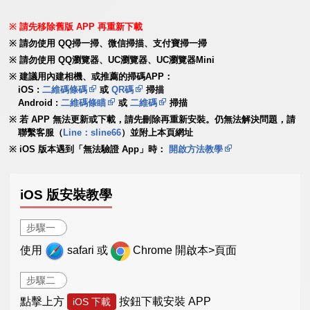
請先移除舊版 APP 再重新下載
請勿使用 QQ掃一掃、微信掃描、支付寶掃一掃
請勿使用 QQ瀏覽器、UC瀏覽器、UC瀏覽器Mini
建議用內建相機、或推薦的掃碼APP：
iOS :
二維碼條碼
或
QR碼
掃描
Android :
二維碼條瞄
或
二維碼
掃描
若 APP 無法更新或下載，請先刪除再重新安裝。仍無法解決問題，請
聯繫客服（
Line：sline66
）並附上本頁網址
iOS 版本遇到「無法驗證 App」時：
開啟方法教學
iOS 版安裝教學
步驟一
使用
safari 或
Chrome 開啟本>頁面
步驟二
點擊上方
按鈕下載安裝 APP
iOS 下載