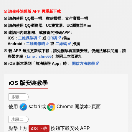
請先移除舊版 APP 再重新下載
請勿使用 QQ掃一掃、微信掃描、支付寶掃一掃
請勿使用 QQ瀏覽器、UC瀏覽器、UC瀏覽器Mini
建議用內建相機、或推薦的掃碼APP：
iOS :
二維碼條碼
或
QR碼
掃描
Android :
二維碼條瞄
或
二維碼
掃描
若 APP 無法更新或下載，請先刪除再重新安裝。仍無法解決問題，請
聯繫客服（
Line：sline66
）並附上本頁網址
iOS 版本遇到「無法驗證 App」時：
開啟方法教學
iOS 版安裝教學
步驟一
使用
safari 或
Chrome 開啟本>頁面
步驟二
點擊上方
按鈕下載安裝 APP
iOS 下載