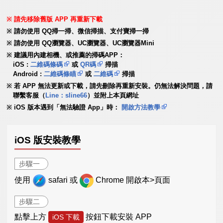
請先移除舊版 APP 再重新下載
請勿使用 QQ掃一掃、微信掃描、支付寶掃一掃
請勿使用 QQ瀏覽器、UC瀏覽器、UC瀏覽器Mini
建議用內建相機、或推薦的掃碼APP：
iOS :
二維碼條碼
或
QR碼
掃描
Android :
二維碼條瞄
或
二維碼
掃描
若 APP 無法更新或下載，請先刪除再重新安裝。仍無法解決問題，請
聯繫客服（
Line：sline66
）並附上本頁網址
iOS 版本遇到「無法驗證 App」時：
開啟方法教學
iOS 版安裝教學
步驟一
使用
safari 或
Chrome 開啟本>頁面
步驟二
點擊上方
按鈕下載安裝 APP
iOS 下載