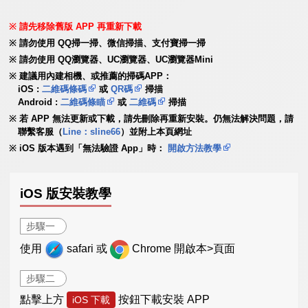
請先移除舊版 APP 再重新下載
請勿使用 QQ掃一掃、微信掃描、支付寶掃一掃
請勿使用 QQ瀏覽器、UC瀏覽器、UC瀏覽器Mini
建議用內建相機、或推薦的掃碼APP：
iOS :
二維碼條碼
或
QR碼
掃描
Android :
二維碼條瞄
或
二維碼
掃描
若 APP 無法更新或下載，請先刪除再重新安裝。仍無法解決問題，請
聯繫客服（
Line：sline66
）並附上本頁網址
iOS 版本遇到「無法驗證 App」時：
開啟方法教學
iOS 版安裝教學
步驟一
使用
safari 或
Chrome 開啟本>頁面
步驟二
點擊上方
按鈕下載安裝 APP
iOS 下載