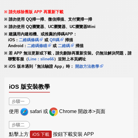
請先移除舊版 APP 再重新下載
請勿使用 QQ掃一掃、微信掃描、支付寶掃一掃
請勿使用 QQ瀏覽器、UC瀏覽器、UC瀏覽器Mini
建議用內建相機、或推薦的掃碼APP：
iOS :
二維碼條碼
或
QR碼
掃描
Android :
二維碼條瞄
或
二維碼
掃描
若 APP 無法更新或下載，請先刪除再重新安裝。仍無法解決問題，請
聯繫客服（
Line：sline66
）並附上本頁網址
iOS 版本遇到「無法驗證 App」時：
開啟方法教學
iOS 版安裝教學
步驟一
使用
safari 或
Chrome 開啟本>頁面
步驟二
點擊上方
按鈕下載安裝 APP
iOS 下載