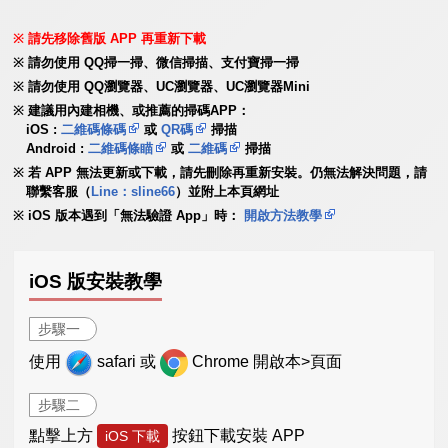
請先移除舊版 APP 再重新下載
請勿使用 QQ掃一掃、微信掃描、支付寶掃一掃
請勿使用 QQ瀏覽器、UC瀏覽器、UC瀏覽器Mini
建議用內建相機、或推薦的掃碼APP：
iOS :
二維碼條碼
或
QR碼
掃描
Android :
二維碼條瞄
或
二維碼
掃描
若 APP 無法更新或下載，請先刪除再重新安裝。仍無法解決問題，請
聯繫客服（
Line：sline66
）並附上本頁網址
iOS 版本遇到「無法驗證 App」時：
開啟方法教學
iOS 版安裝教學
步驟一
使用
safari 或
Chrome 開啟本>頁面
步驟二
點擊上方
按鈕下載安裝 APP
iOS 下載