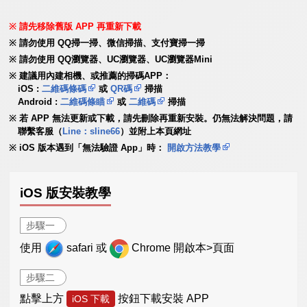
請先移除舊版 APP 再重新下載
請勿使用 QQ掃一掃、微信掃描、支付寶掃一掃
請勿使用 QQ瀏覽器、UC瀏覽器、UC瀏覽器Mini
建議用內建相機、或推薦的掃碼APP：
iOS :
二維碼條碼
或
QR碼
掃描
Android :
二維碼條瞄
或
二維碼
掃描
若 APP 無法更新或下載，請先刪除再重新安裝。仍無法解決問題，請
聯繫客服（
Line：sline66
）並附上本頁網址
iOS 版本遇到「無法驗證 App」時：
開啟方法教學
iOS 版安裝教學
步驟一
使用
safari 或
Chrome 開啟本>頁面
步驟二
點擊上方
按鈕下載安裝 APP
iOS 下載