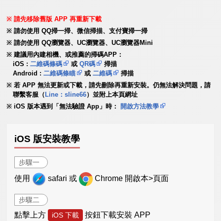
請先移除舊版 APP 再重新下載
請勿使用 QQ掃一掃、微信掃描、支付寶掃一掃
請勿使用 QQ瀏覽器、UC瀏覽器、UC瀏覽器Mini
建議用內建相機、或推薦的掃碼APP：
iOS :
二維碼條碼
或
QR碼
掃描
Android :
二維碼條瞄
或
二維碼
掃描
若 APP 無法更新或下載，請先刪除再重新安裝。仍無法解決問題，請
聯繫客服（
Line：sline66
）並附上本頁網址
iOS 版本遇到「無法驗證 App」時：
開啟方法教學
iOS 版安裝教學
步驟一
使用
safari 或
Chrome 開啟本>頁面
步驟二
點擊上方
按鈕下載安裝 APP
iOS 下載