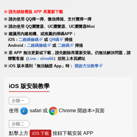
請先移除舊版 APP 再重新下載
請勿使用 QQ掃一掃、微信掃描、支付寶掃一掃
請勿使用 QQ瀏覽器、UC瀏覽器、UC瀏覽器Mini
建議用內建相機、或推薦的掃碼APP：
iOS :
二維碼條碼
或
QR碼
掃描
Android :
二維碼條瞄
或
二維碼
掃描
若 APP 無法更新或下載，請先刪除再重新安裝。仍無法解決問題，請
聯繫客服（
Line：sline66
）並附上本頁網址
iOS 版本遇到「無法驗證 App」時：
開啟方法教學
iOS 版安裝教學
步驟一
使用
safari 或
Chrome 開啟本>頁面
步驟二
點擊上方
按鈕下載安裝 APP
iOS 下載