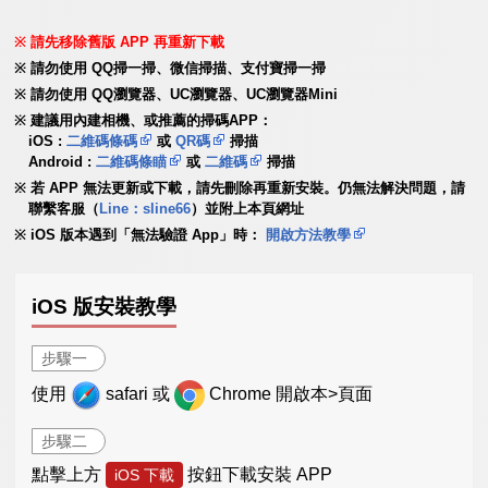
請先移除舊版 APP 再重新下載
請勿使用 QQ掃一掃、微信掃描、支付寶掃一掃
請勿使用 QQ瀏覽器、UC瀏覽器、UC瀏覽器Mini
建議用內建相機、或推薦的掃碼APP：
iOS :
二維碼條碼
或
QR碼
掃描
Android :
二維碼條瞄
或
二維碼
掃描
若 APP 無法更新或下載，請先刪除再重新安裝。仍無法解決問題，請
聯繫客服（
Line：sline66
）並附上本頁網址
iOS 版本遇到「無法驗證 App」時：
開啟方法教學
iOS 版安裝教學
步驟一
使用
safari 或
Chrome 開啟本>頁面
步驟二
點擊上方
按鈕下載安裝 APP
iOS 下載