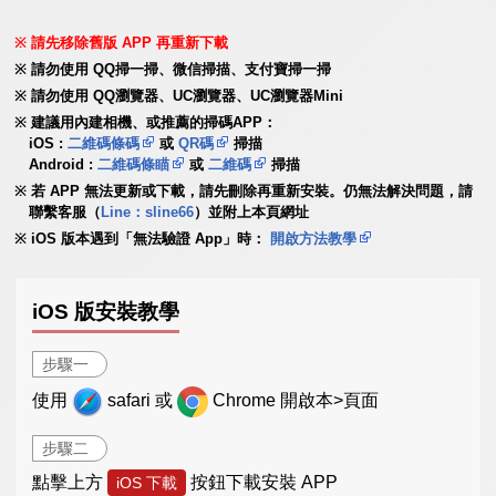
請先移除舊版 APP 再重新下載
請勿使用 QQ掃一掃、微信掃描、支付寶掃一掃
請勿使用 QQ瀏覽器、UC瀏覽器、UC瀏覽器Mini
建議用內建相機、或推薦的掃碼APP：
iOS :
二維碼條碼
或
QR碼
掃描
Android :
二維碼條瞄
或
二維碼
掃描
若 APP 無法更新或下載，請先刪除再重新安裝。仍無法解決問題，請
聯繫客服（
Line：sline66
）並附上本頁網址
iOS 版本遇到「無法驗證 App」時：
開啟方法教學
iOS 版安裝教學
步驟一
使用
safari 或
Chrome 開啟本>頁面
步驟二
點擊上方
按鈕下載安裝 APP
iOS 下載