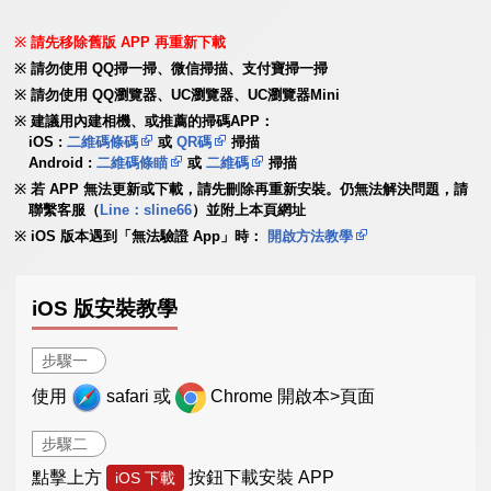
請先移除舊版 APP 再重新下載
請勿使用 QQ掃一掃、微信掃描、支付寶掃一掃
請勿使用 QQ瀏覽器、UC瀏覽器、UC瀏覽器Mini
建議用內建相機、或推薦的掃碼APP：
iOS :
二維碼條碼
或
QR碼
掃描
Android :
二維碼條瞄
或
二維碼
掃描
若 APP 無法更新或下載，請先刪除再重新安裝。仍無法解決問題，請
聯繫客服（
Line：sline66
）並附上本頁網址
iOS 版本遇到「無法驗證 App」時：
開啟方法教學
iOS 版安裝教學
步驟一
使用
safari 或
Chrome 開啟本>頁面
步驟二
點擊上方
按鈕下載安裝 APP
iOS 下載