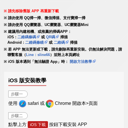
請先移除舊版 APP 再重新下載
請勿使用 QQ掃一掃、微信掃描、支付寶掃一掃
請勿使用 QQ瀏覽器、UC瀏覽器、UC瀏覽器Mini
建議用內建相機、或推薦的掃碼APP：
iOS :
二維碼條碼
或
QR碼
掃描
Android :
二維碼條瞄
或
二維碼
掃描
若 APP 無法更新或下載，請先刪除再重新安裝。仍無法解決問題，請
聯繫客服（
Line：sline66
）並附上本頁網址
iOS 版本遇到「無法驗證 App」時：
開啟方法教學
iOS 版安裝教學
步驟一
使用
safari 或
Chrome 開啟本>頁面
步驟二
點擊上方
按鈕下載安裝 APP
iOS 下載