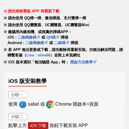
請先移除舊版 APP 再重新下載
請勿使用 QQ掃一掃、微信掃描、支付寶掃一掃
請勿使用 QQ瀏覽器、UC瀏覽器、UC瀏覽器Mini
建議用內建相機、或推薦的掃碼APP：
iOS :
二維碼條碼
或
QR碼
掃描
Android :
二維碼條瞄
或
二維碼
掃描
若 APP 無法更新或下載，請先刪除再重新安裝。仍無法解決問題，請
聯繫客服（
Line：sline66
）並附上本頁網址
iOS 版本遇到「無法驗證 App」時：
開啟方法教學
iOS 版安裝教學
步驟一
使用
safari 或
Chrome 開啟本>頁面
步驟二
點擊上方
按鈕下載安裝 APP
iOS 下載